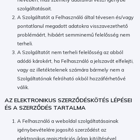
szolgáltatásait.
A Szolgáltatót a Felhasználó által tévesen és/vagy
pontatlanul megadott adatokra visszavezethető
problémáért, hibáért semminemű felelősség nem
terheli.
A Szolgáltatót nem terheli felelősség az abból
adódó károkért, ha Felhasználó a jelszavát elfelejti,
vagy az illetéktelenek számára bármely nem a
Szolgáltatónak felróható okból hozzáférhetővé
válik.
AZ ELEKTRONIKUS SZERZŐDÉSKÖTÉS LÉPÉSEI
ÉS A SZERZŐDÉS TARTALMA
A Felhasználó a weboldal szolgáltatásainak
igénybevételére jogosító szerződést az
elektronikus regisztrációs űrlap kitöltésével