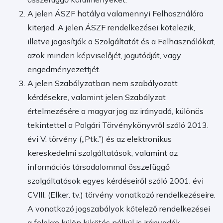
A jelen ÁSZF hatálya valamennyi Felhasználóra
kiterjed. A jelen ÁSZF rendelkezései kötelezik,
illetve jogosítják a Szolgáltatót és a Felhasználókat,
azok minden képviselőjét, jogutódját, vagy
engedményezettjét.
A jelen Szabályzatban nem szabályozott
kérdésekre, valamint jelen Szabályzat
értelmezésére a magyar jog az irányadó, különös
tekintettel a Polgári Törvénykönyvről szóló 2013.
évi V. törvény („Ptk.”) és az elektronikus
kereskedelmi szolgáltatások, valamint az
információs társadalommal összefüggő
szolgáltatások egyes kérdéseiről szóló 2001. évi
CVIII. (Elker. tv.) törvény vonatkozó rendelkezéseire.
A vonatkozó jogszabályok kötelező rendelkezései
a felekre külön kikötés nélkül is irányadók.