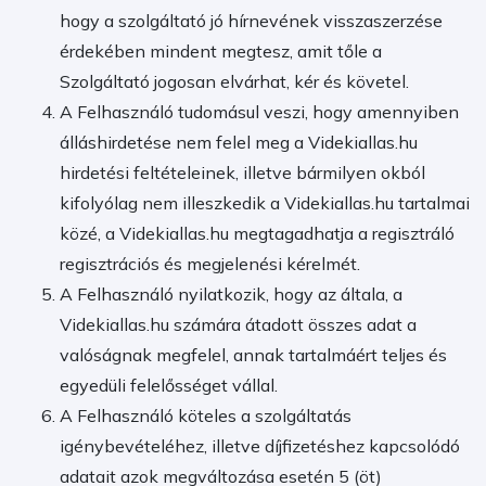
hogy a szolgáltató jó hírnevének visszaszerzése
érdekében mindent megtesz, amit tőle a
Szolgáltató jogosan elvárhat, kér és követel.
A Felhasználó tudomásul veszi, hogy amennyiben
álláshirdetése nem felel meg a Videkiallas.hu
hirdetési feltételeinek, illetve bármilyen okból
kifolyólag nem illeszkedik a Videkiallas.hu tartalmai
közé, a Videkiallas.hu megtagadhatja a regisztráló
regisztrációs és megjelenési kérelmét.
A Felhasználó nyilatkozik, hogy az általa, a
Videkiallas.hu számára átadott összes adat a
valóságnak megfelel, annak tartalmáért teljes és
egyedüli felelősséget vállal.
A Felhasználó köteles a szolgáltatás
igénybevételéhez, illetve díjfizetéshez kapcsolódó
adatait azok megváltozása esetén 5 (öt)