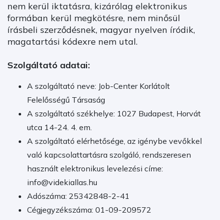
nem kerül iktatásra, kizárólag elektronikus
formában kerül megkötésre, nem minősül
írásbeli szerződésnek, magyar nyelven íródik,
magatartási kódexre nem utal.
Szolgáltató adatai:
A szolgáltató neve: Job-Center Korlátolt
Felelősségű Társaság
A szolgáltató székhelye: 1027 Budapest, Horvát
utca 14-24. 4. em.
A szolgáltató elérhetősége, az igénybe vevőkkel
való kapcsolattartásra szolgáló, rendszeresen
használt elektronikus levelezési címe:
info@videkiallas.hu
Adószáma: 25342848-2-41
Cégjegyzékszáma: 01-09-209572