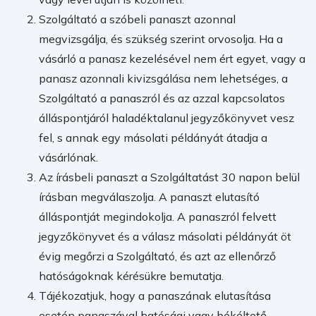
Szolgáltató a szóbeli panaszt azonnal
megvizsgálja, és szükség szerint orvosolja. Ha a
vásárló a panasz kezelésével nem ért egyet, vagy a
panasz azonnali kivizsgálása nem lehetséges, a
Szolgáltató a panaszról és az azzal kapcsolatos
álláspontjáról haladéktalanul jegyzőkönyvet vesz
fel, s annak egy másolati példányát átadja a
vásárlónak.
Az írásbeli panaszt a Szolgáltatást 30 napon belül
írásban megválaszolja. A panaszt elutasító
álláspontját megindokolja. A panaszról felvett
jegyzőkönyvet és a válasz másolati példányát öt
évig megőrzi a Szolgáltató, és azt az ellenőrző
hatóságoknak kérésükre bemutatja.
Tájékozatjuk, hogy a panaszának elutasítása
esetén panaszával hatósági vagy békéltető